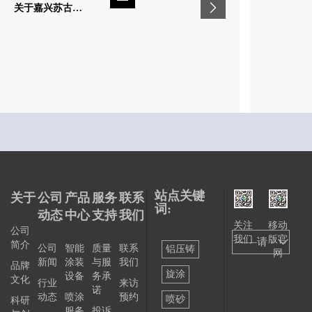
关于嘉兴苏古德2023年温室气体核查报告
站点关键
关于
公司
产品
服务
联系
词:
动态
中心
支持
我们
关注
移动
公司
我们
版官
——请
简介
公司
智能
质量
联系
铝压铸
网
新闻
涂装
与服
我们
选择
品牌
旋涂
设备
务承
文化
行业
来访
——
诺
动态
喷涂
预约
喷砂
科研
服务
投诉