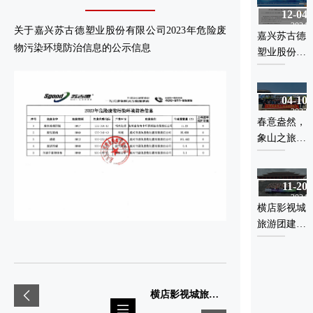
12-04
10-10
告
计划（第一
2024
2023
关于嘉兴苏古德塑业股份有限公司2023年危险废
批）拟立项
嘉兴苏古德
嘉兴苏古德
项目的公示
物污染环境防治信息的公示信息
塑业股份有
塑业股份有
限公司顺利
限公司节能
通过2024年
验收报告
04-10
12-13
度嘉兴市企
2023
2023
业技术中心
春意盎然，
嘉兴苏古德
认定
象山之旅
塑业股份有
——公司春
限公司第一
季旅游活动
轮清洁生产
11-20
11-24
圆满成功
审核验收
2024
2022
横店影视城
嘉兴苏古德
旅游团建活
塑业股份有
动圆满落
限公司顺利
幕，团队凝
通过2022年
聚力再上新
度浙江省创
台阶
新型中小企
横店影视城旅游团建活动圆满落幕，团队凝聚力再上新台阶
业认定