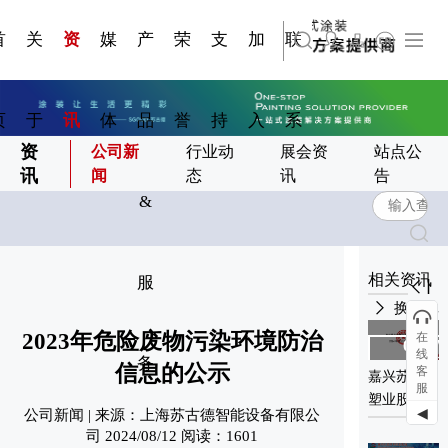
资质手
压铸煎
简体中文
嘉兴苏古德塑业股份有限公司
科研与创新
展会资讯
国家标准
合作加盟
常见问题FAQ
联系我们
发展大事记
站点公告
商标证书
来访预约
册
锅
首
关
资
媒
产
荣
支
加
联
English
上海苏古德智能设备有限公司
页
于
讯
体
品
誉
持
入
系
资
公司新
行业动
展会资
站点公
讯
闻
态
讯
告
&
相关资讯
服
换一批
2023年危险废物污染环境防治
在
08-04
01-07
线
务
2023
2025
信息的公示
客
嘉兴苏古德
浙江省科学
服
塑业股份有
技术厅关于
◀
公司新闻 | 来源：上海苏古德智能设备有限公
限公司2024
2023年省级
司 2024/08/12 阅读：1601
社会责任报
新产品试制