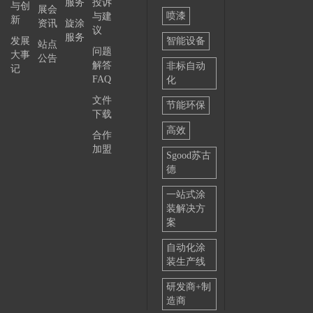
服务
投诉
与创
展会
喷漆
与建
新
资讯
旋涂
议
服务
发展
智能设备
站点
问题
大事
公告
解答
非标自动
记
FAQ
化
文件
节能环保
下载
高效
合作
加盟
Sgood苏古
德
一站式涂
装解决方
案
自动化涂
装生产线
研发商+制
造商