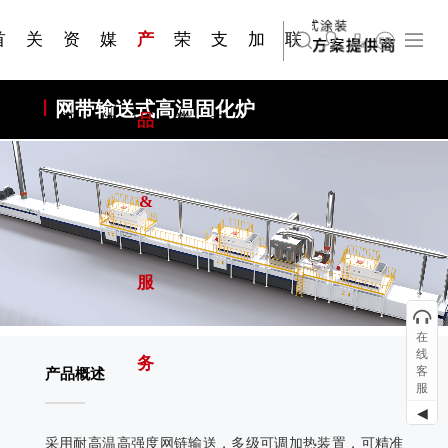
资质手
压铸煎
简体中文
嘉兴苏古德塑业股份有限公司
科研与创新
展会资讯
国家标准
合作加盟
常见问题FAQ
联系我们
发展大事记
站点公告
商标证书
来访预约
册
锅
首
关
资
媒
产
荣
支
加
联
English
上海苏古德智能设备有限公司
网带输送式高温固化炉
页
于
讯
体
品
誉
持
入
系
&
服
在
线
务
客
产品概述
服
◀
采用耐高温高强度网链输送，多级可调加热装置，可精准