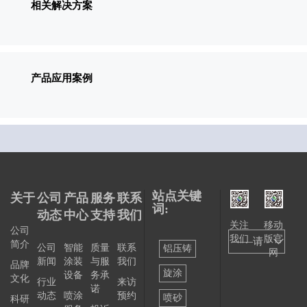
相关解决方案
产品应用案例
站点关键
关于
公司
产品
服务
联系
词:
动态
中心
支持
我们
关注
移动
公司
我们
版官
——请
简介
公司
智能
质量
联系
铝压铸
网
新闻
涂装
与服
我们
选择
品牌
旋涂
设备
务承
文化
行业
来访
——
诺
动态
喷涂
预约
喷砂
科研