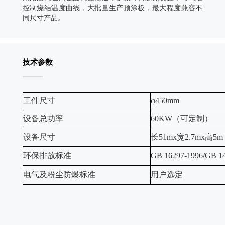
控制烧结温度曲线，大批量生产预涂板，最大程度兼容不
同尺寸产品。
技术参数
工件尺寸
φ450mm
设备总功率
60KW（可定制）
设备尺寸
长51mx宽2.7mx高
环保排放标准
GB 16297-1996/GB 1
电气及粉尘防爆标准
用户选定