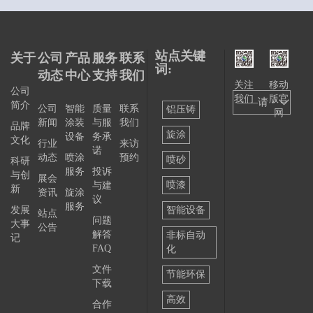
站点关键
关于
公司
产品
服务
联系
词:
动态
中心
支持
我们
关注
移动
公司
我们
版官
——请
简介
公司
智能
质量
联系
铝压铸
网
新闻
涂装
与服
我们
选择
品牌
旋涂
设备
务承
文化
行业
来访
——
诺
动态
喷涂
预约
喷砂
科研
服务
投诉
与创
展会
喷漆
与建
新
资讯
旋涂
议
服务
发展
智能设备
站点
问题
大事
公告
解答
非标自动
记
FAQ
化
文件
节能环保
下载
高效
合作