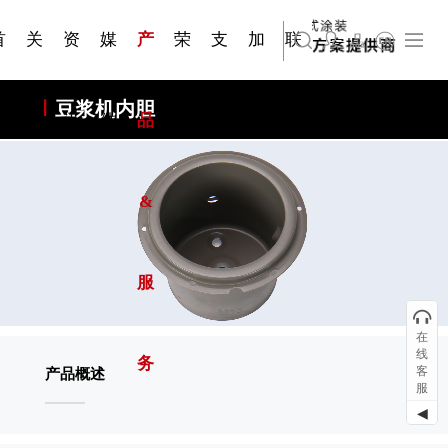
资质手
压铸煎
简体中文
嘉兴苏古德塑业股份有限公司
科研与创新
展会资讯
国家标准
合作加盟
常见问题FAQ
联系我们
发展大事记
站点公告
商标证书
来访预约
册
锅
首
关
资
媒
产
荣
支
加
联
English
上海苏古德智能设备有限公司
豆浆机内胆
页
于
讯
体
品
誉
持
入
系
&
服
在
线
务
客
产品概述
服
◀