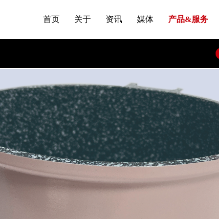
发展大事记
站点公告
商标证书
来访预约
压铸煎锅
首页
关于
资讯
媒体
产品&服务