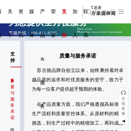
资质手
压铸煎
简体中文
嘉兴苏古德塑业股份有限公司
科研与创新
展会资讯
国家标准
合作加盟
常见问题FAQ
联系我们
发展大事记
站点公告
商标证书
来访预约
册
锅
首
关
资
媒
产
荣
支
加
联
English
上海苏古德智能设备有限公司
为您提供全方位服务
客服热线：400-811-8585
页
于
讯
体
品
誉
持
入
系
客服上班时间：08:00—17:00
支
质量与服务承诺
&
持
苏古德品牌自创立以来，始终秉持着对卓
越品质的追求和对优质服务的坚守，致力于
质
服
量
为每一位客户提供超乎预期的体验。
与
在
服
线
在产品质量方面，我们严格遵循高标准的
务
务
客
承
生产流程和质量管控体系。从原材料的精心
服
诺
◀
挑选，到生产过程中的精细加工，再到成品
投