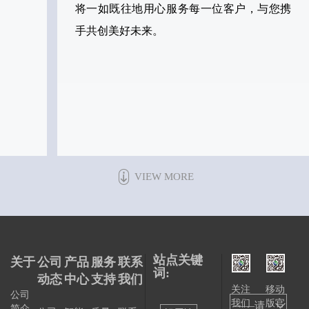
将一如既往地用心服务每一位客户，与您携
手共创美好未来。
VIEW MORE
站点关键
关于
公司
产品
服务
联系
词:
动态
中心
支持
我们
关注
移动
公司
我们
版官
——请
简介