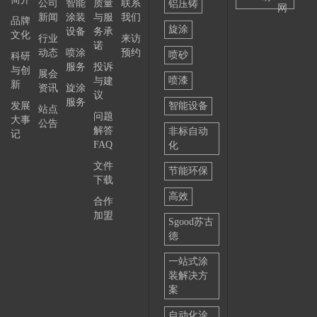
公司
智能
质量
联系
铝压铸
网
新闻
涂装
与服
我们
选择
品牌
旋涂
设备
务承
文化
行业
来访
——
诺
动态
喷涂
预约
喷砂
科研
服务
投诉
与创
展会
喷漆
与建
新
资讯
旋涂
议
服务
发展
智能设备
站点
问题
大事
公告
解答
非标自动
记
FAQ
化
文件
节能环保
下载
高效
合作
加盟
Sgood苏古
德
一站式涂
装解决方
案
自动化涂