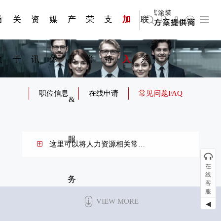
资质手
压铸煎
简体中文
嘉兴苏古德塑业股份有限公司
科研与创新
展会资讯
国家标准
合作加盟
常见问题FAQ
联系我们
发展大事记
站点公告
商标证书
来访预约
册
锅
首
关
资
媒
产
荣
支
加
联
English
上海苏古德智能设备有限公司
页
于
讯
体
品
誉
持
入
系
职位信息
在线申请
常见问题FAQ
&
服
这里可以将人力资源相关常见问题FAQ设置在这里？
在
线
务
客
服
VIEW MORE
◀